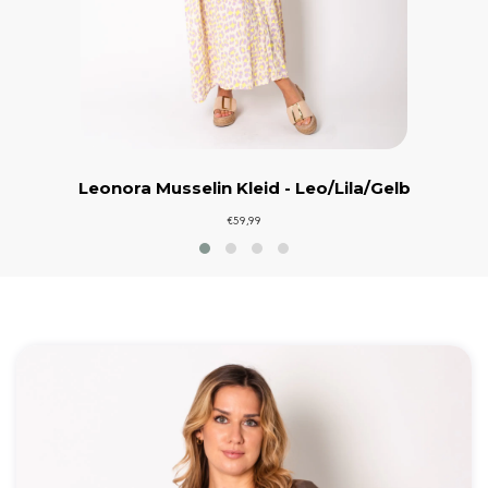
Leonora Musselin Kleid - Leo/Lila/Gelb
€59,99